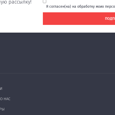
ую рассылку!
Я согласен(на) на обработку моих перс
ПОДП
И
О НАС
РЫ